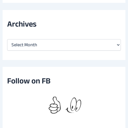
Archives
A
r
c
h
i
v
e
Follow on FB
s