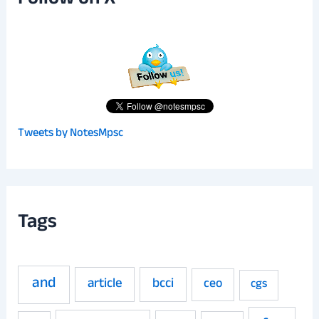
Follow on X
Tweets by NotesMpsc
Tags
and
article
bcci
ceo
cgs