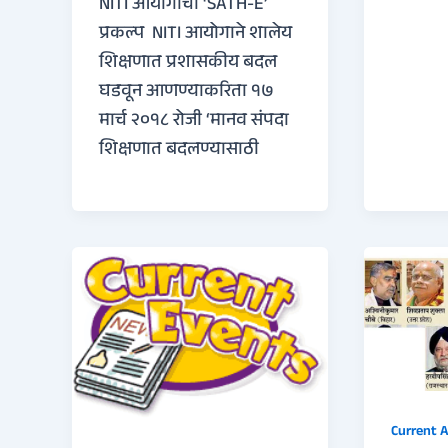
NITI आयोगाचा ‘SATH-E’
प्रकल्प NITI आयोगाने शालेय
शिक्षणात प्रशासकीय बदल
घडवून आणण्याकरिता १७
मार्च २०१८ रोजी ‘मानव संपदा
शिक्षणात बदलण्यासाठी
Current A