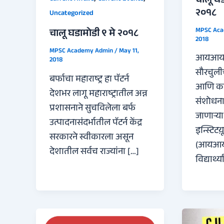
चालू घड
२०१८
Uncategorized
MPSC Ac
चालू घडामोडी ९ मे २०१८
2018
MPSC Academy Admin
/
May 11,
आयआयटीव्
2018
सौरचुलीची
बर्फाचा महाराष्ट्र हा पॅटर्न
आणि कल
देशभर लागू महाराष्ट्रातील अन्न
संशोधना
प्रशासनाने सुचविलेला बर्फ
जाणाऱ्या
उत्पादनासंदर्भातील पॅटर्न केंद्र
इन्स्टिट
सरकारने स्वीकारला असून
(आयआयटी
देशातील सर्वच राज्यांना […]
विद्यार्थ्य