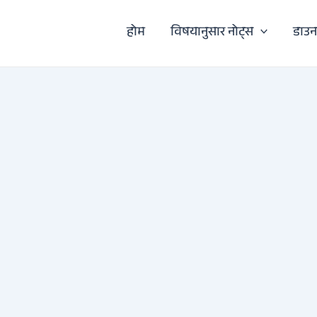
होम
विषयानुसार नोट्स
डाउ