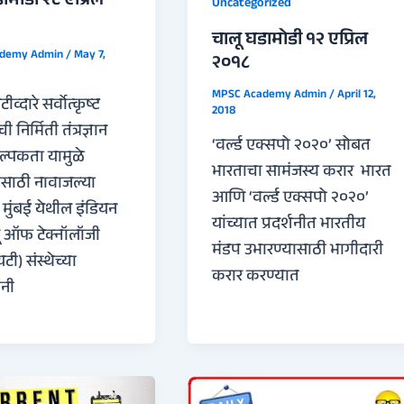
ामोडी २८ एप्रिल
Uncategorized
चालू घडामोडी १२ एप्रिल
ademy Admin
/
May 7,
२०१८
MPSC Academy Admin
/
April 12,
दारे सर्वोत्कृष्ट
2018
 निर्मिती तंत्रज्ञान
‘वर्ल्ड एक्सपो २०२०’ सोबत
्पकता यामुळे
भारताचा सामंजस्य करार भारत
साठी नावाजल्या
आणि ‘वर्ल्ड एक्सपो २०२०’
 मुंबई येथील इंडियन
यांच्यात प्रदर्शनीत भारतीय
य़ू ऑफ टेक्नॉलॉजी
मंडप उभारण्यासाठी भागीदारी
) संस्थेच्या
करार करण्यात
ांनी