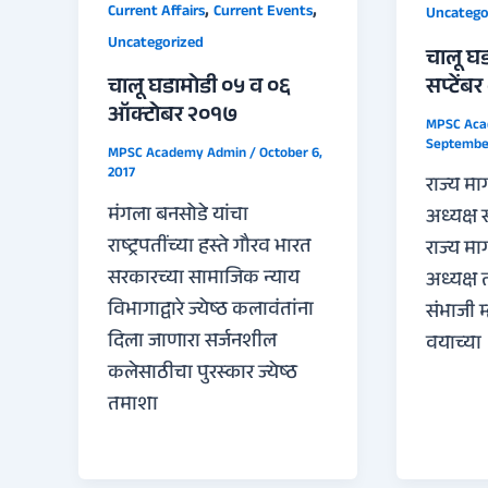
,
,
Current Affairs
Current Events
Uncatego
Uncategorized
चालू घड
सप्टेंब
चालू घडामोडी ०५ व ०६
ऑक्टोबर २०१७
MPSC Ac
September
MPSC Academy Admin
/
October 6,
2017
राज्य म
मंगला बनसोडे यांचा
अध्यक्ष 
राष्ट्रपतींच्या हस्ते गौरव भारत
राज्य म
सरकारच्या सामाजिक न्याय
अध्यक्ष त
विभागाद्वारे ज्येष्ठ कलावंतांना
संभाजी म
दिला जाणारा सर्जनशील
वयाच्या
कलेसाठीचा पुरस्कार ज्येष्ठ
तमाशा