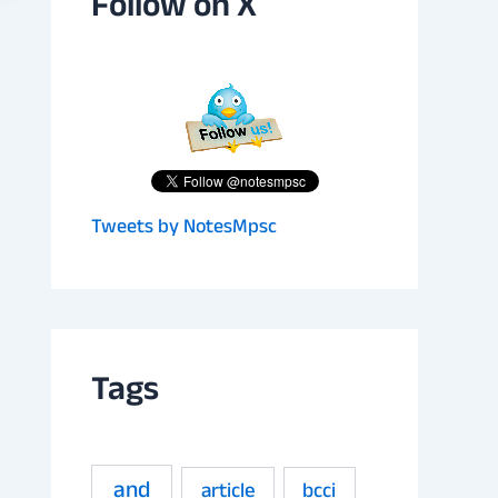
Follow on X
Tweets by NotesMpsc
Tags
and
article
bcci