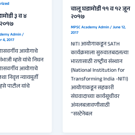
rized
चालू घडामोडी ११ व १२ जून
ामोडी ३ व ४
२०१७
र २०१७
MPSC Academy Admin
/
June 12,
2017
ademy Admin
/
 4, 2017
NITI आयोगाकडून SATH
ागासवर्गीय आयोगाचे
कार्यक्रमाला सुरुवातबदलत्या
संभाजी म्हसे यांचे निधन
भारतासाठी राष्ट्रीय संस्थान
ागासवर्गीय आयोगाचे
(National Institution for
था निवृत्त न्यायमूर्ती
Transforming India -NITI)
्हसे पाटील यांचे
आयोगाकडून सहकारी
संघवादाच्या कार्यसूचीवर
अंमलबजावणीसाठी
‘‘सस्टेनेबल