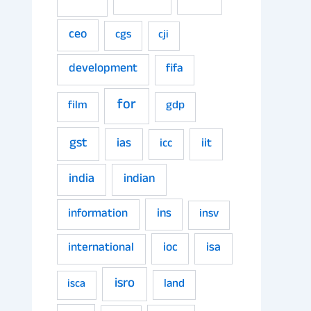
ceo
cgs
cji
development
fifa
for
film
gdp
gst
ias
iit
icc
india
indian
ins
information
insv
ioc
isa
international
isro
land
isca