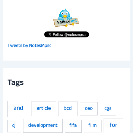
Tweets by NotesMpsc
Tags
and
article
bcci
ceo
cgs
for
development
fifa
film
cji