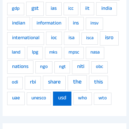
gst
ias
iit
india
gdp
icc
indian
ins
information
insv
isro
ioc
isa
international
isca
land
lpg
mpsc
nasa
mks
niti
nations
ngo
obc
ngt
the
share
this
rbi
odi
usd
uae
unesco
who
wto