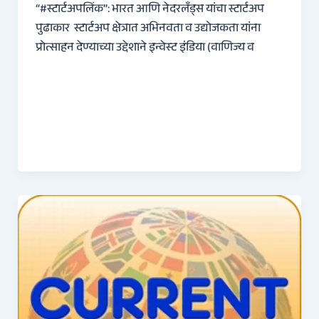
“#स्टार्टअपलिंक”: भारत आणि नेदरलँड्स यांचा स्टार्टअप
पुढाकार स्टार्टअप क्षेत्रात अभिनवता व उद्योजकता यांना
प्रोत्साहन देण्याच्या उद्देशाने इन्‍वेस्‍ट इंडिया (वाणिज्‍य व