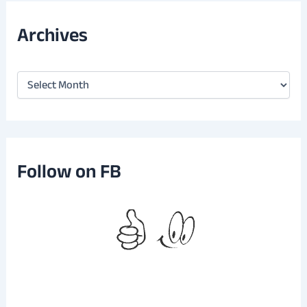
Archives
A
r
c
h
i
v
e
Follow on FB
s