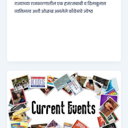
राज्याच्या राजकारणातील एक हजरजबाबी व दिलखुलास
व्यक्तिमत्त्व अशी ओळख असलेले काँग्रेसचे ज्येष्ठ