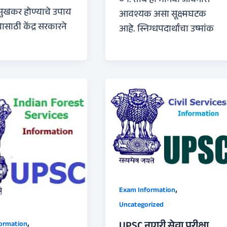
०१. तांबे हा मानवी जीवनास
सुखकर होण्याचे उपाय
आवश्यक असा सूक्ष्मघटक
ासाठी केंद्र सरकारने
आहे. स्निग्धपदार्थांचा उष्मांक
,
Exam Information
Uncategorized
,
UPSC नागरी सेवा परीक्षा
ormation