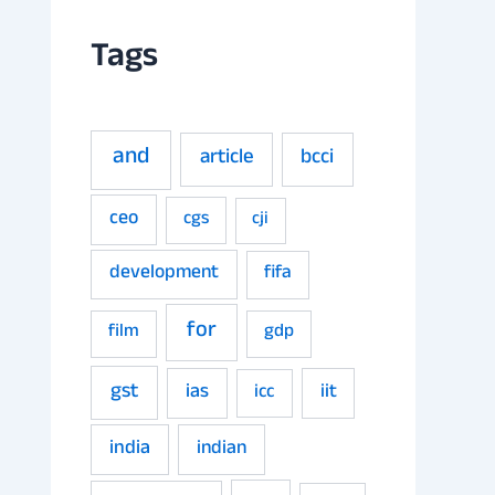
Tags
and
article
bcci
ceo
cgs
cji
development
fifa
for
film
gdp
gst
ias
iit
icc
india
indian