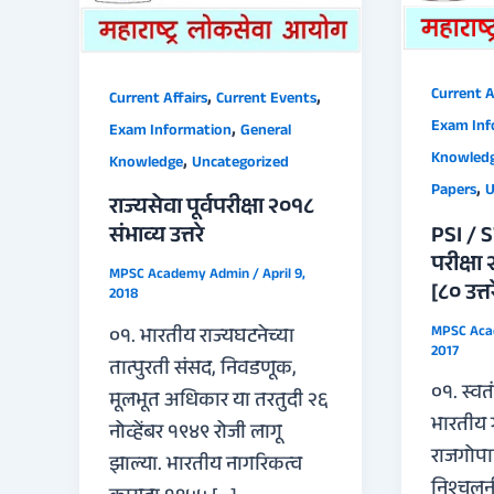
,
,
Current A
Current Affairs
Current Events
,
Exam Inf
Exam Information
General
,
Knowled
Knowledge
Uncategorized
,
Papers
U
राज्यसेवा पूर्वपरीक्षा २०१८
PSI / ST
संभाव्य उत्तरे
परीक्षा 
MPSC Academy Admin
/
April 9,
[८० उत्तर
2018
MPSC Ac
०१. भारतीय राज्यघटनेच्या
2017
तात्पुरती संसद, निवडणूक,
०१. स्वत
मूलभूत अधिकार या तरतुदी २६
भारतीय ग
नोव्हेंबर १९४९ रोजी लागू
राजगोपा
झाल्या. भारतीय नागरिकत्व
निश्चलन