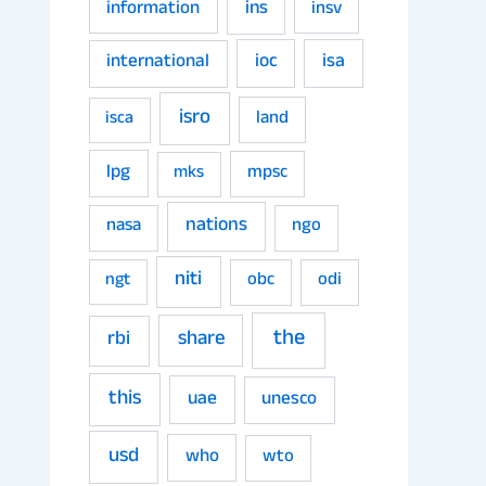
ins
information
insv
ioc
isa
international
isro
land
isca
lpg
mpsc
mks
nations
nasa
ngo
niti
obc
odi
ngt
the
share
rbi
this
uae
unesco
usd
who
wto