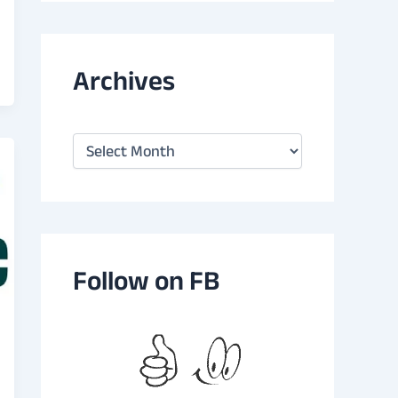
Archives
A
r
c
h
i
v
e
s
Follow on FB