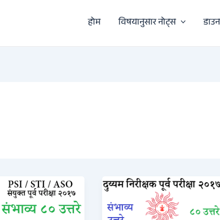
होम
विषयानुसार नोट्स
डाउ