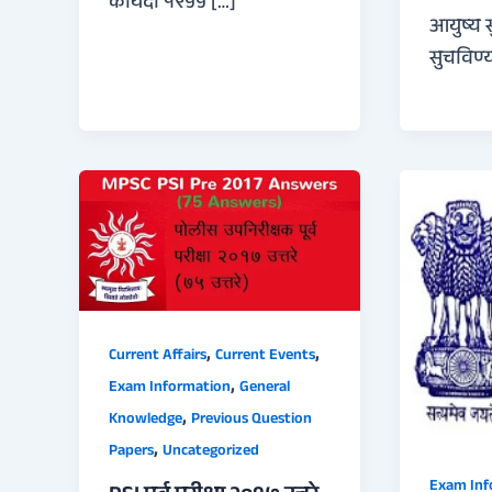
कायदा १९५५ […]
आयुष्य 
सुचविण्य
,
,
Current Affairs
Current Events
,
Exam Information
General
,
Knowledge
Previous Question
,
Papers
Uncategorized
Exam Inf