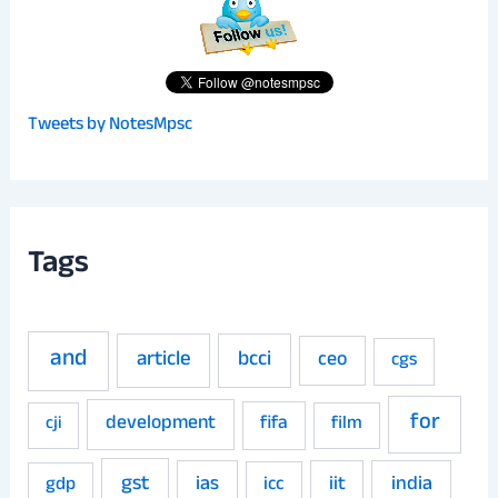
Tweets by NotesMpsc
Tags
and
article
bcci
ceo
cgs
for
development
fifa
film
cji
gst
ias
iit
india
gdp
icc