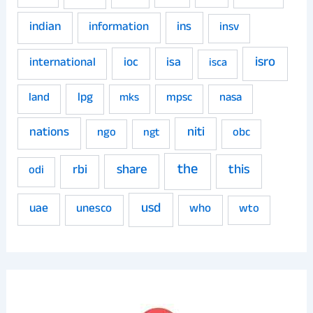
indian
ins
information
insv
isro
ioc
isa
international
isca
land
lpg
mpsc
nasa
mks
niti
nations
ngo
obc
ngt
the
share
this
rbi
odi
usd
uae
unesco
who
wto