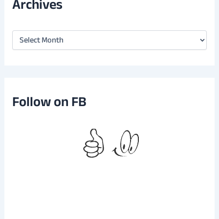
Archives
A
r
c
h
i
v
e
Follow on FB
s