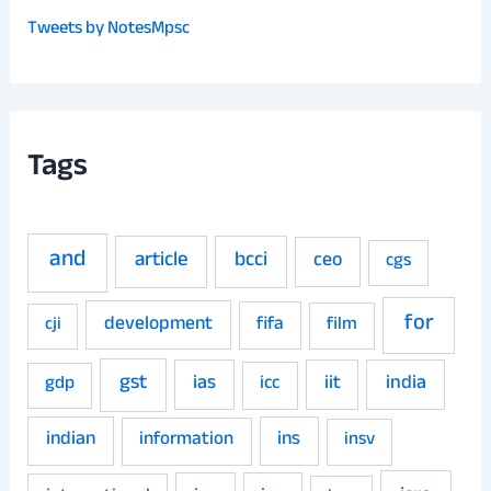
Tweets by NotesMpsc
Tags
and
article
bcci
ceo
cgs
for
development
fifa
film
cji
gst
ias
iit
india
gdp
icc
indian
ins
information
insv