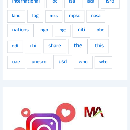
isro
ioc
isa
international
isca
land
lpg
mpsc
nasa
mks
niti
nations
ngo
obc
ngt
the
share
this
rbi
odi
usd
uae
unesco
who
wto