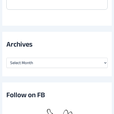
Archives
A
r
c
h
i
v
e
Follow on FB
s