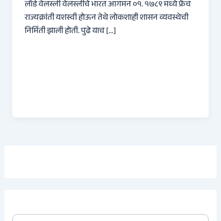
लॉर्ड वेलस्ली वेलस्लीचे भारत आगमन ०१. १७८९ मध्ये फ्रेंच
राज्यक्रांती यशस्वी होऊन तेथे लोकशाही शासन व्यवस्थेची
निर्मिती झाली होती. पुढे याच […]