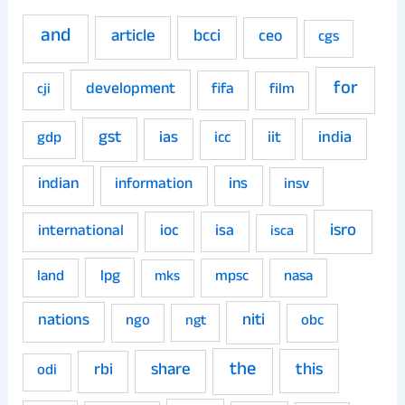
and
article
bcci
ceo
cgs
for
development
fifa
film
cji
gst
ias
iit
india
gdp
icc
indian
ins
information
insv
isro
ioc
isa
international
isca
land
lpg
mpsc
nasa
mks
niti
nations
ngo
obc
ngt
the
share
this
rbi
odi