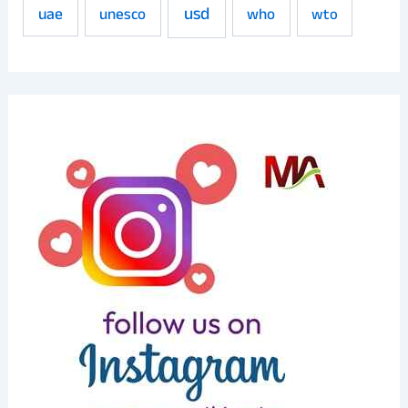
usd
uae
unesco
who
wto