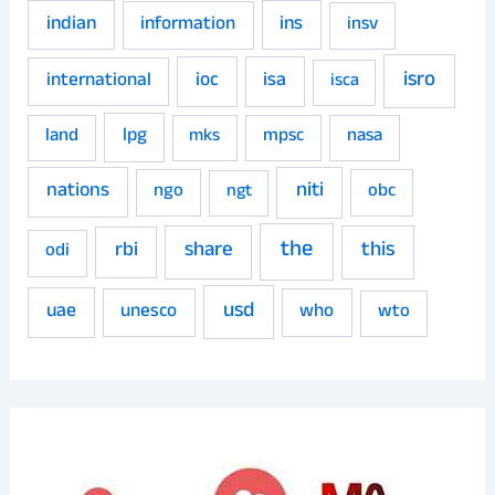
indian
ins
information
insv
isro
ioc
isa
international
isca
land
lpg
mpsc
nasa
mks
niti
nations
ngo
obc
ngt
the
share
this
rbi
odi
usd
uae
unesco
who
wto