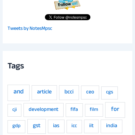
Tweets by NotesMpsc
Tags
and
article
bcci
ceo
cgs
for
development
fifa
film
cji
gst
ias
iit
india
gdp
icc