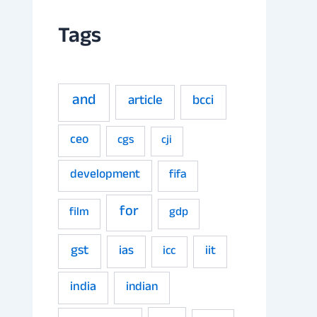
Tags
and
article
bcci
ceo
cgs
cji
development
fifa
for
film
gdp
gst
ias
iit
icc
india
indian