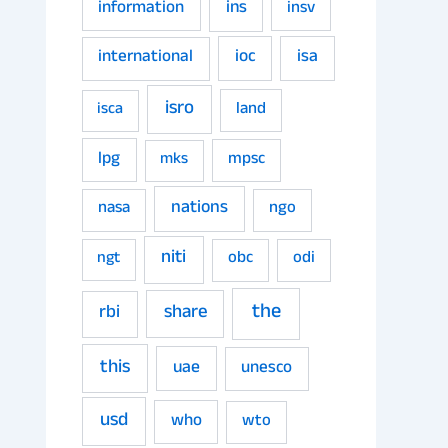
ins
information
insv
ioc
isa
international
isro
land
isca
lpg
mpsc
mks
nations
nasa
ngo
niti
obc
odi
ngt
the
share
rbi
this
uae
unesco
usd
who
wto