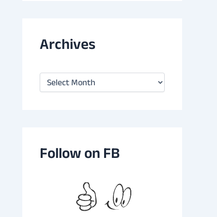
Archives
A
r
c
h
i
v
e
s
Follow on FB