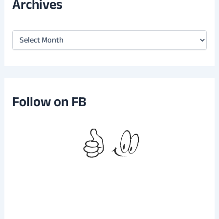
Archives
A
r
c
h
i
v
e
Follow on FB
s