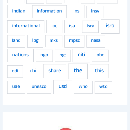
indian
ins
information
insv
isro
ioc
isa
international
isca
land
lpg
mpsc
nasa
mks
niti
nations
ngo
obc
ngt
the
share
this
rbi
odi
usd
uae
unesco
who
wto