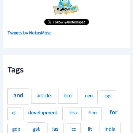
Tweets by NotesMpsc
Tags
and
article
bcci
ceo
cgs
for
development
fifa
film
cji
gst
ias
iit
india
gdp
icc