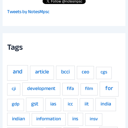
Tweets by NotesMpsc
Tags
and
article
bcci
ceo
cgs
for
development
fifa
film
cji
gst
ias
iit
india
gdp
icc
indian
ins
information
insv