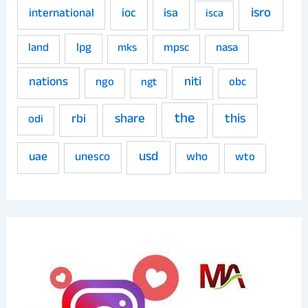
isro
ioc
isa
international
isca
land
lpg
mpsc
nasa
mks
niti
nations
ngo
obc
ngt
the
share
this
rbi
odi
usd
uae
unesco
who
wto