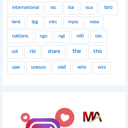
isro
ioc
isa
international
isca
land
lpg
mpsc
nasa
mks
niti
nations
ngo
obc
ngt
the
share
this
rbi
odi
usd
uae
unesco
who
wto