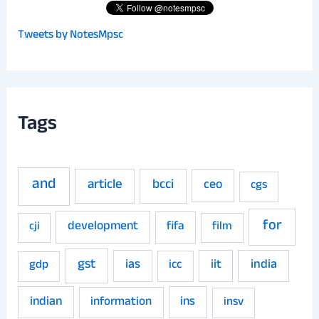
Tweets by NotesMpsc
Tags
and
article
bcci
ceo
cgs
for
development
fifa
film
cji
gst
ias
iit
india
gdp
icc
indian
ins
information
insv