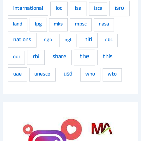
isro
ioc
isa
international
isca
land
lpg
mpsc
nasa
mks
niti
nations
ngo
obc
ngt
the
share
this
rbi
odi
usd
uae
unesco
who
wto