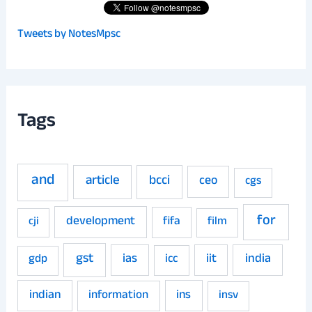
Tweets by NotesMpsc
Tags
and
article
bcci
ceo
cgs
for
development
fifa
film
cji
gst
ias
iit
india
gdp
icc
indian
ins
information
insv