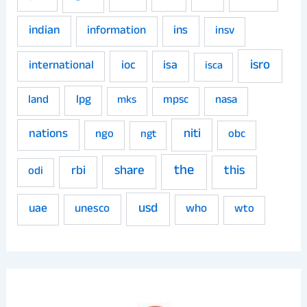
indian
ins
information
insv
isro
ioc
isa
international
isca
land
lpg
mpsc
nasa
mks
niti
nations
ngo
obc
ngt
the
share
this
rbi
odi
usd
uae
unesco
who
wto