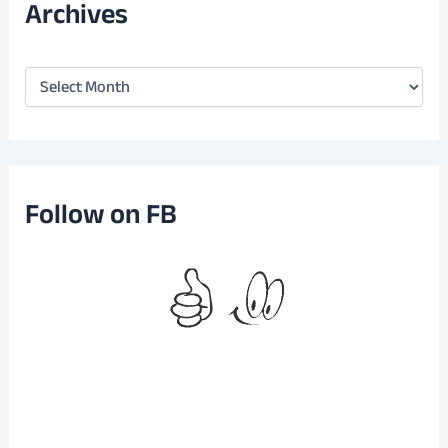
Archives
A
r
c
h
i
v
e
Follow on FB
s