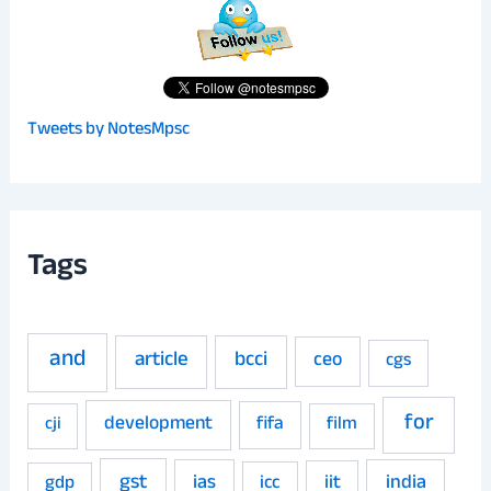
Tweets by NotesMpsc
Tags
and
article
bcci
ceo
cgs
for
development
fifa
film
cji
gst
ias
iit
india
gdp
icc