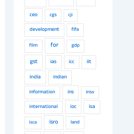
ceo
cgs
cji
development
fifa
for
film
gdp
gst
ias
iit
icc
india
indian
ins
information
insv
ioc
isa
international
isro
land
isca