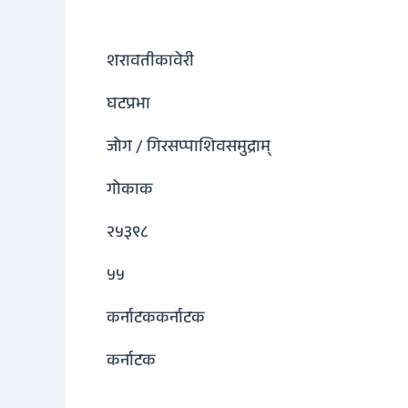
शरावतीकावेरी
घटप्रभा
जोग / गिरसप्पाशिवसमुद्राम्
गोकाक
२५३९८
५५
कर्नाटककर्नाटक
कर्नाटक