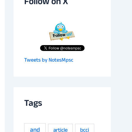
Follow on X
Tweets by NotesMpsc
Tags
and
article
bcci