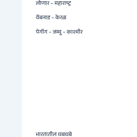
लोणार – महाराष्ट्र
वेंबनाड – केरळ
पेगॉंग – जम्मू – काश्मीर
भारतातील धबधबे