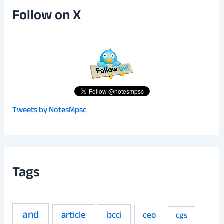
Follow on X
Tweets by NotesMpsc
Tags
and
article
bcci
ceo
cgs