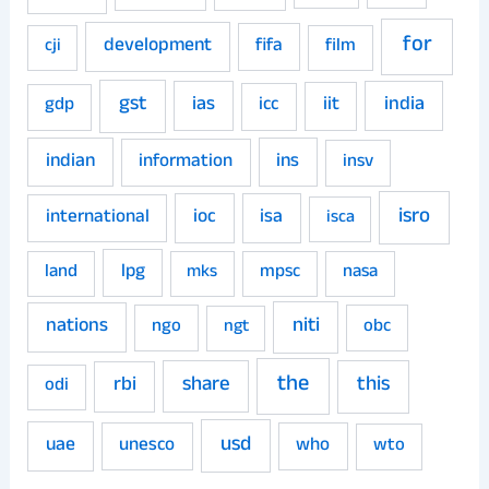
for
development
fifa
film
cji
gst
ias
iit
india
gdp
icc
indian
ins
information
insv
isro
ioc
isa
international
isca
land
lpg
mpsc
nasa
mks
niti
nations
ngo
obc
ngt
the
share
this
rbi
odi
usd
uae
unesco
who
wto