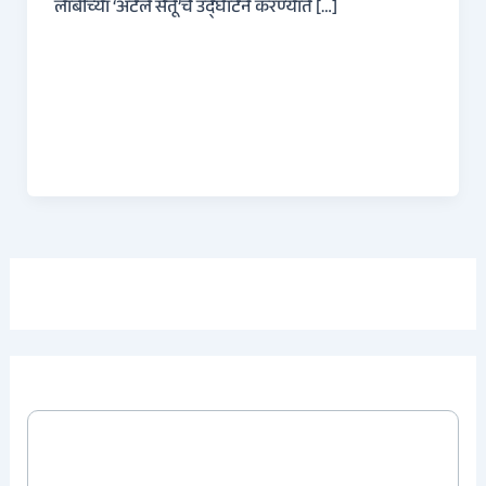
लांबीच्या ‘अटल सेतू’चे उद्घाटन करण्यात […]