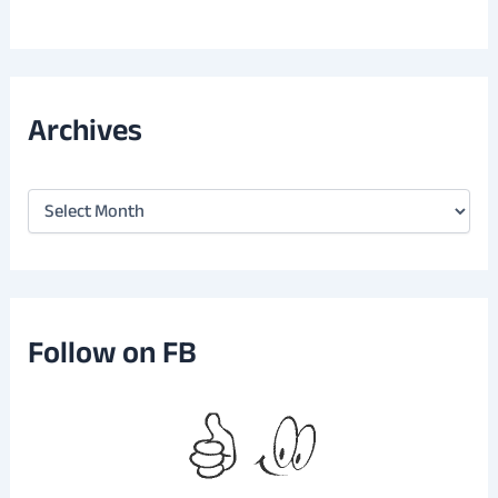
Archives
A
r
c
h
i
v
e
Follow on FB
s