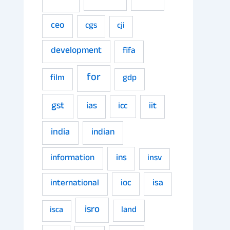
ceo
cgs
cji
development
fifa
for
film
gdp
gst
ias
iit
icc
india
indian
ins
information
insv
ioc
isa
international
isro
land
isca