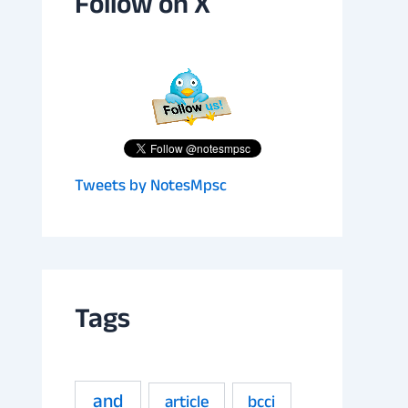
Follow on X
Tweets by NotesMpsc
Tags
and
article
bcci