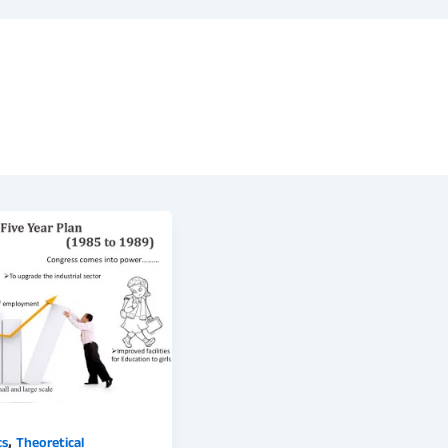
,
cs
Theoretical