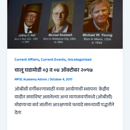
,
,
Current Affairs
Current Events
Uncategorized
चालू घडामोडी ०३ व ०४ ऑक्टोबर २०१७
MPSC Academy Admin
/
October 4, 2017
ओबीसी वर्गीकरणासाठी नव्या आयोगाची स्थापना केंद्रीय
यादीत समाविष्ट असलेल्या अन्य मागासवर्गांमध्ये (ओबीसी)
मोडणार्‍या सर्व जातींना आरक्षणाचे फायदे समन्यायी पद्धतीने
देता