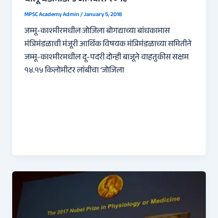
चालू घडामोडी ५ जानेवारी २०१८
MPSC Academy Admin
/
January 5, 2018
जम्मू-काश्मीरमधील जोजिला बोगद्याच्या बांधकामास
मंत्रिमंडळाची मंजूरी आर्थिक विषयक मंत्रिमंडळाच्या समितीने
जम्मू-काश्मीरमधील दू-पदरी दोन्ही बाजूने वाहतुकीस सक्षम
१४.१५ किलोमीटर लांबीचा ‘जोजिला