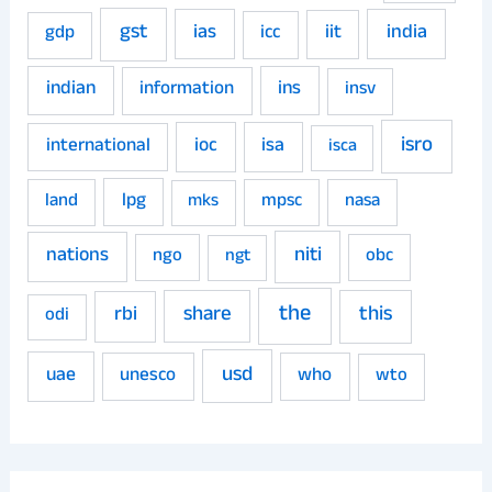
gst
ias
iit
india
gdp
icc
indian
ins
information
insv
isro
ioc
isa
international
isca
land
lpg
mpsc
nasa
mks
niti
nations
ngo
obc
ngt
the
share
this
rbi
odi
usd
uae
unesco
who
wto