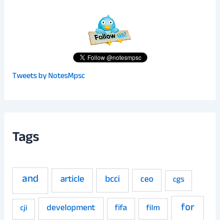
Tweets by NotesMpsc
Tags
and
article
bcci
ceo
cgs
for
development
fifa
film
cji