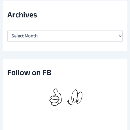
Archives
A
r
c
h
i
v
e
Follow on FB
s