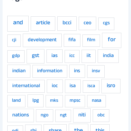
and
article
bcci
ceo
cgs
for
development
fifa
film
cji
gst
ias
iit
india
gdp
icc
indian
ins
information
insv
isro
ioc
isa
international
isca
land
lpg
mpsc
nasa
mks
niti
nations
ngo
obc
ngt