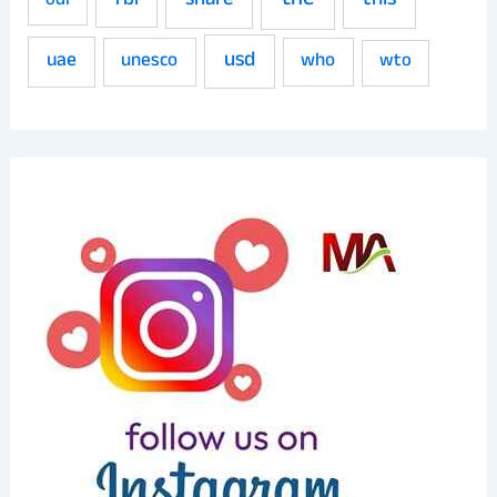
the
share
this
rbi
odi
usd
uae
unesco
who
wto