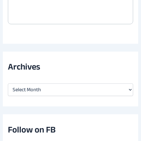
Archives
A
r
c
h
i
v
e
Follow on FB
s