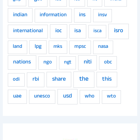
indian
ins
information
insv
isro
ioc
isa
international
isca
land
lpg
mpsc
nasa
mks
niti
nations
ngo
obc
ngt
the
share
this
rbi
odi
usd
uae
unesco
who
wto