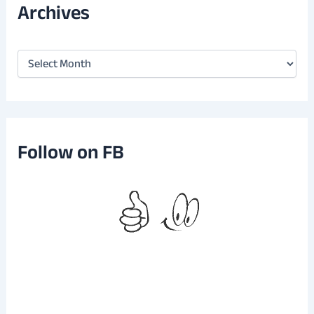
Archives
A
r
c
h
i
v
e
Follow on FB
s