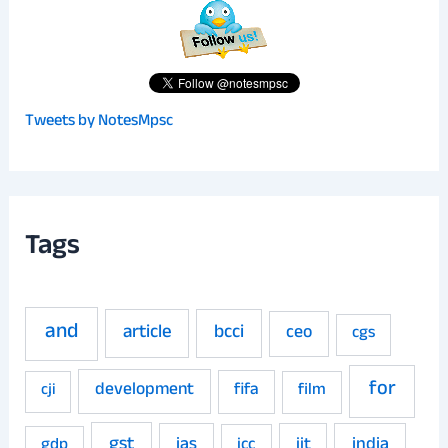
Tweets by NotesMpsc
Tags
and
article
bcci
ceo
cgs
for
development
fifa
film
cji
gst
ias
iit
india
gdp
icc