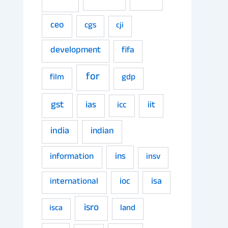
ceo
cgs
cji
development
fifa
for
film
gdp
gst
ias
iit
icc
india
indian
ins
information
insv
ioc
isa
international
isro
land
isca