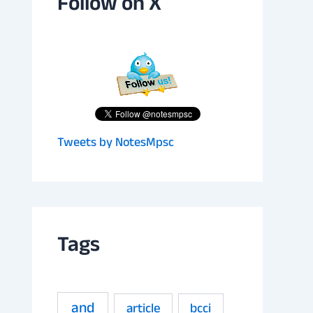
Follow on X
Tweets by NotesMpsc
Tags
and
article
bcci