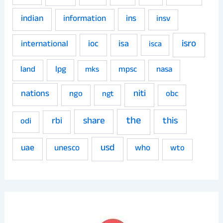
indian
ins
information
insv
isro
ioc
isa
international
isca
land
lpg
mpsc
nasa
mks
niti
nations
ngo
obc
ngt
the
share
this
rbi
odi
usd
uae
unesco
who
wto