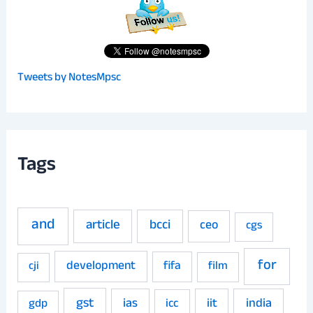
Tweets by NotesMpsc
Tags
and
article
bcci
ceo
cgs
for
development
fifa
film
cji
gst
ias
iit
india
gdp
icc