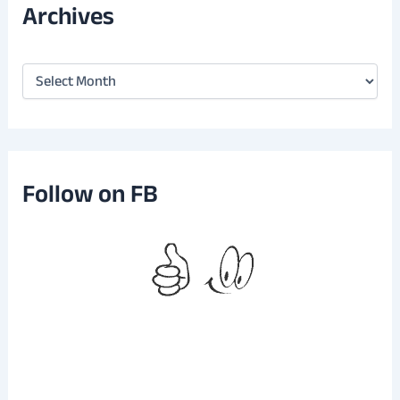
Archives
A
r
c
h
i
v
e
Follow on FB
s