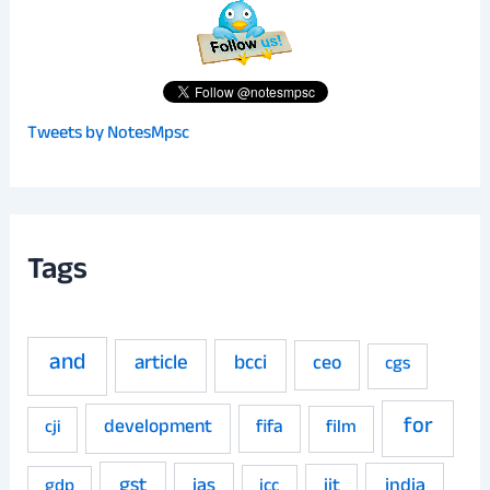
Tweets by NotesMpsc
Tags
and
article
bcci
ceo
cgs
for
development
fifa
film
cji
gst
ias
iit
india
gdp
icc