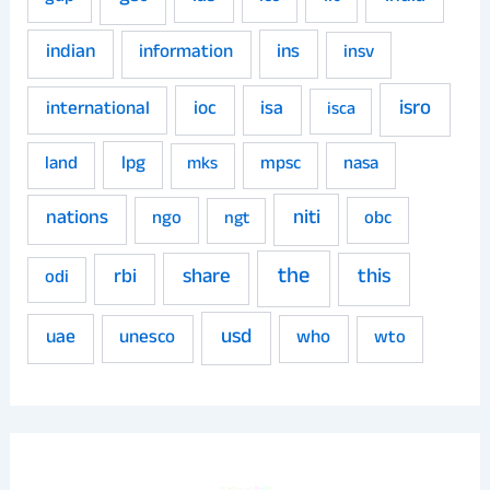
indian
ins
information
insv
isro
ioc
isa
international
isca
land
lpg
mpsc
nasa
mks
niti
nations
ngo
obc
ngt
the
share
this
rbi
odi
usd
uae
unesco
who
wto