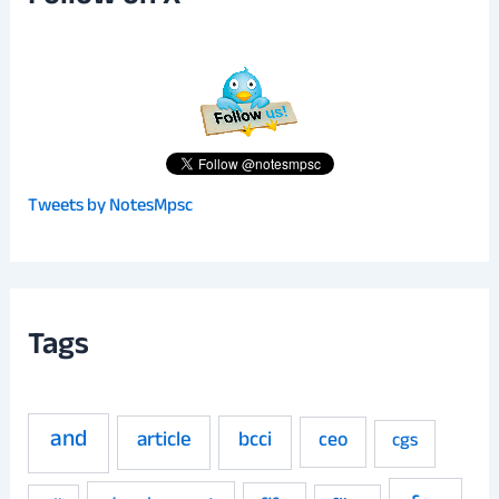
Tweets by NotesMpsc
Tags
and
article
bcci
ceo
cgs