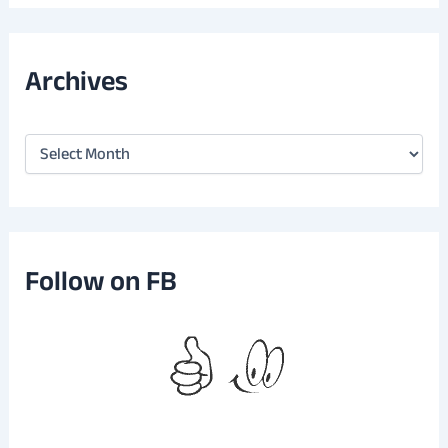
Archives
A
r
c
h
i
v
e
Follow on FB
s