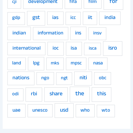
for
development
fifa
film
cji
gst
ias
iit
india
gdp
icc
indian
ins
information
insv
isro
ioc
isa
international
isca
land
lpg
mpsc
nasa
mks
niti
nations
ngo
obc
ngt
the
share
this
rbi
odi
usd
uae
unesco
who
wto