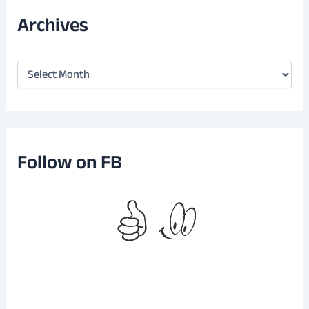
Archives
A
r
c
h
i
v
e
Follow on FB
s