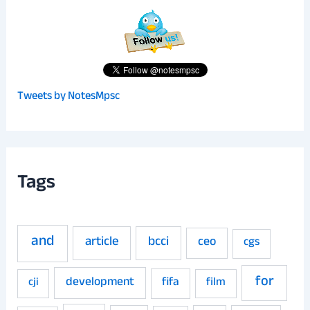
Tweets by NotesMpsc
Tags
and
article
bcci
ceo
cgs
for
development
fifa
film
cji