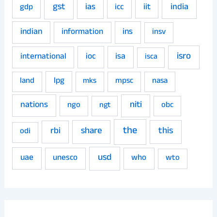
gst
ias
iit
india
gdp
icc
indian
ins
information
insv
isro
ioc
isa
international
isca
land
lpg
mpsc
nasa
mks
niti
nations
ngo
obc
ngt
the
share
this
rbi
odi
usd
uae
unesco
who
wto