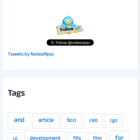
Tweets by NotesMpsc
Tags
and
article
bcci
ceo
cgs
for
development
fifa
film
cji