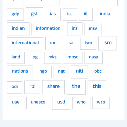
gst
ias
iit
india
gdp
icc
indian
ins
information
insv
isro
ioc
isa
international
isca
land
lpg
mpsc
nasa
mks
niti
nations
ngo
obc
ngt
the
share
this
rbi
odi
usd
uae
unesco
who
wto