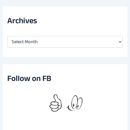
Archives
A
r
c
h
i
v
e
Follow on FB
s