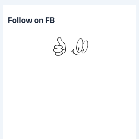
i
v
e
Follow on FB
s