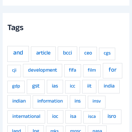
Tags
and
article
bcci
ceo
cgs
for
development
fifa
film
cji
gst
ias
iit
india
gdp
icc
indian
ins
information
insv
isro
ioc
isa
international
isca
land
lpg
mpsc
nasa
mks