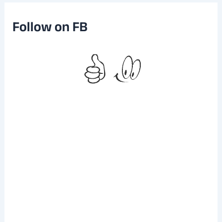
v
e
Follow on FB
s