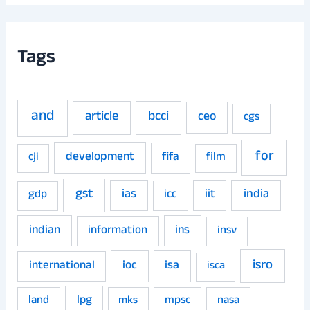
Tags
and
article
bcci
ceo
cgs
for
development
fifa
film
cji
gst
ias
iit
india
gdp
icc
indian
ins
information
insv
isro
ioc
isa
international
isca
land
lpg
mpsc
nasa
mks