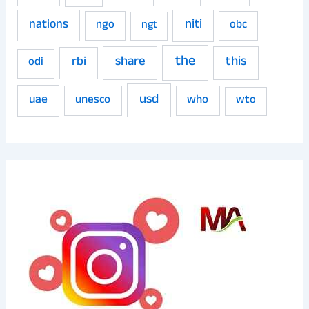
niti
nations
ngo
obc
ngt
the
share
this
rbi
odi
usd
uae
unesco
who
wto