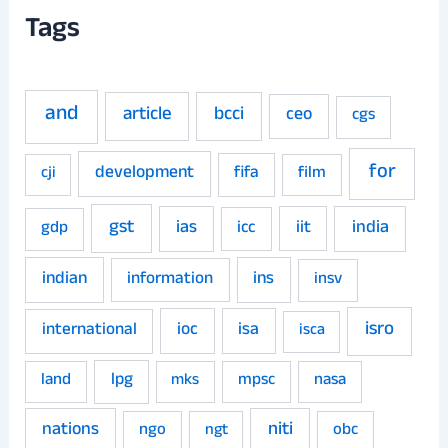
Tags
and
article
bcci
ceo
cgs
for
development
fifa
film
cji
gst
ias
iit
india
gdp
icc
indian
ins
information
insv
isro
ioc
isa
international
isca
land
lpg
mpsc
nasa
mks
niti
nations
ngo
obc
ngt