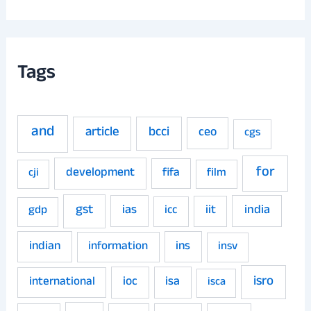
Tags
and
article
bcci
ceo
cgs
for
development
fifa
film
cji
gst
ias
iit
india
gdp
icc
indian
ins
information
insv
isro
ioc
isa
international
isca