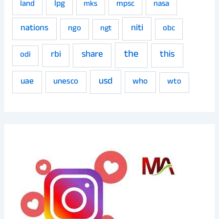
land
lpg
mpsc
nasa
mks
niti
nations
ngo
obc
ngt
the
share
this
rbi
odi
usd
uae
unesco
who
wto