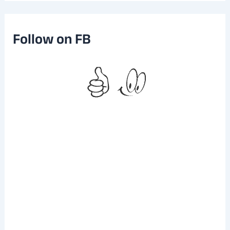
i
v
e
Follow on FB
s