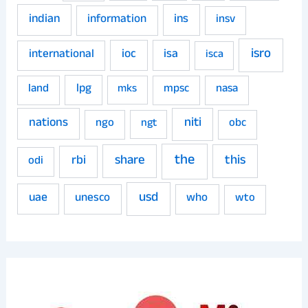
indian
ins
information
insv
isro
ioc
isa
international
isca
land
lpg
mpsc
nasa
mks
niti
nations
ngo
obc
ngt
the
share
this
rbi
odi
usd
uae
unesco
who
wto