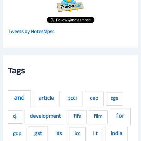
Tweets by NotesMpsc
Tags
and
article
bcci
ceo
cgs
for
development
fifa
film
cji
gst
ias
iit
india
gdp
icc