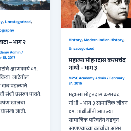
,
,
hy
Uncategorized
ography
,
,
History
Modern Indian History
ाटा – भाग २
Uncategorized
ademy Admin
/
 18, 2017
महात्मा मोहनदास करमचंद
गांधी – भाग ३
टांचे क्षरणकार्य ०१.
्रिया लाटेतील
MPSC Academy Admin
/
February
24, 2016
 दाब पडल्याने
ची संधी प्रसरण पावते.
महात्मा मोहनदास करमचंद
घर्षण खालचा
गांधी – भाग ३ सामाजिक जीवन
ग घासला जातो.
०१. गांधीजींनी आपल्या
सामाजिक परिवर्तन घडवून
आणण्याच्या कार्याचा आरंभ