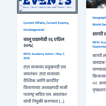
Geograp
,
,
Current Affairs
Current Events
World Ge
Uncategorized
सागरी ल
चालू घडामोडी २६ एप्रिल
MPSC Ac
२०१८
September
MPSC Academy Admin
/
May 7,
सागरी ला
2018
जलदाब क
टाटा सन्सच्या प्रमुखपदी एस.
पाण्याचा
जयशंकर टाटा सन्सच्या
किनाऱ्या
वैश्विक आणि कार्पोरेट
०२. अप
विभागाच्या अध्यक्षपदी माजी
पृष्ठभा
परराष्ट्र सचिव एस. जयशंकर
यांची नियुक्ती करण्यात […]