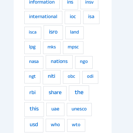
ins
information
insv
ioc
isa
international
isro
land
isca
lpg
mpsc
mks
nations
nasa
ngo
niti
obc
odi
ngt
the
share
rbi
this
uae
unesco
usd
who
wto