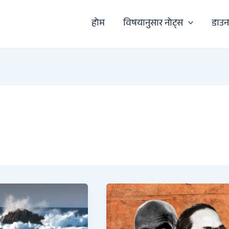
होम
विषयानुसार नोट्स
डाउ