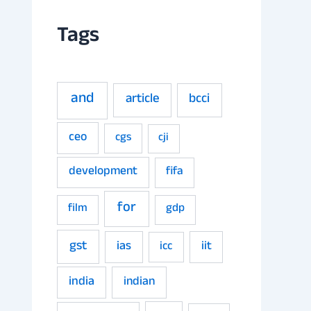
Tags
and
article
bcci
ceo
cgs
cji
development
fifa
for
film
gdp
gst
ias
iit
icc
india
indian