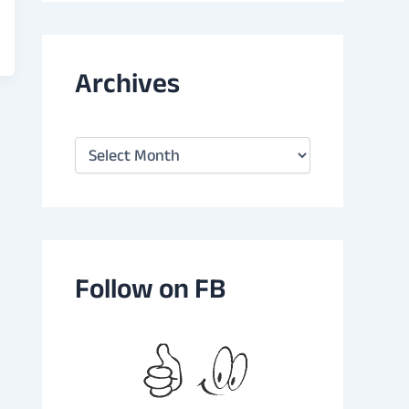
Archives
A
r
c
h
i
v
e
s
Follow on FB