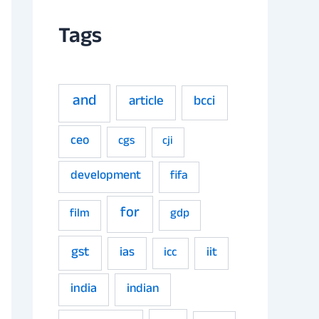
Tags
and
article
bcci
ceo
cgs
cji
development
fifa
for
film
gdp
gst
ias
iit
icc
india
indian