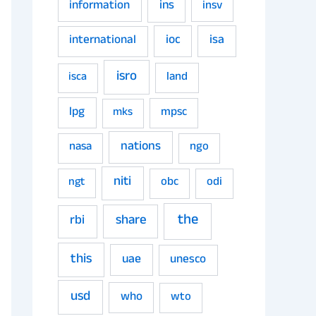
ins
information
insv
ioc
isa
international
isro
land
isca
lpg
mpsc
mks
nations
nasa
ngo
niti
obc
odi
ngt
the
share
rbi
this
uae
unesco
usd
who
wto