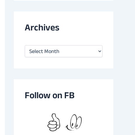
Archives
A
r
c
h
i
v
e
s
Follow on FB