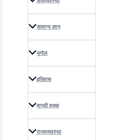
अर्थव्यवस्था
सामान्य ज्ञान
भूगोल
इतिहास
मानवी हक्क
राज्यव्यवस्था