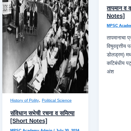
तापमान व व
Notes]
MPSC Acade
तापमानाचा प्र
विषुववृत्तीय 
डोलड्रम) मध्
कटिबंधीय पट्
अंश
,
History of Polity
Political Science
संविधान सभेची रचना व समित्या
[Short Notes]
MPSC Academy Admin
/
July 30, 2024