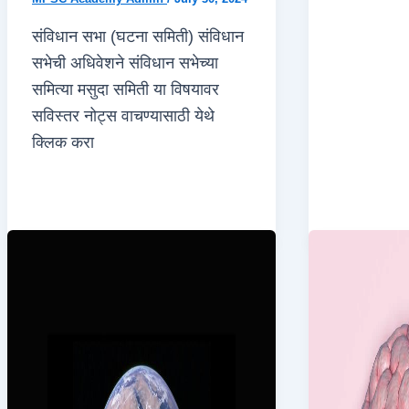
संविधान सभा (घटना समिती) संविधान
सभेची अधिवेशने संविधान सभेच्या
समित्या मसुदा समिती या विषयावर
सविस्तर नोट्स वाचण्यासाठी येथे
क्लिक करा