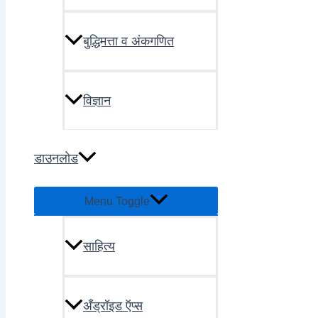
बुद्धिमत्ता व अंकगणित
विज्ञान
डाउनलोड
Menu Toggle
साहित्य
अँड्रॉइड ऍप्स